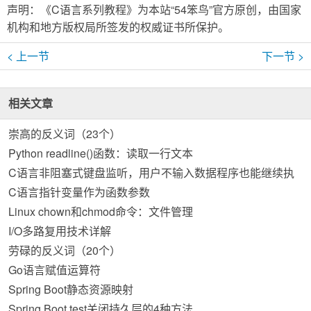
声明：《C语言系列教程》为本站“54笨鸟”官方原创，由国家
机构和地方版权局所签发的权威证书所保护。
< 上一节
下一节 >
相关文章
崇高的反义词（23个）
Python readline()函数：读取一行文本
C语言非阻塞式键盘监听，用户不输入数据程序也能继续执
行
C语言指针变量作为函数参数
Linux chown和chmod命令：文件管理
I/O多路复用技术详解
劳碌的反义词（20个）
Go语言赋值运算符
Spring Boot静态资源映射
Spring Boot test关闭持久层的4种方法