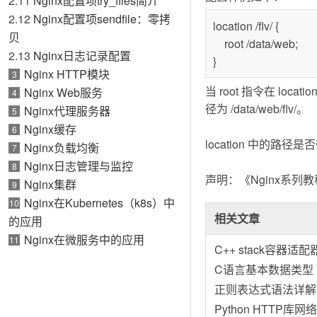
2.11
Nginx配置项try_files简介
2.12
Nginx配置项sendfile：零拷
location /flv/ {
贝
root /data/web;
2.13
Nginx日志记录配置
}
Nginx HTTP模块
3
当 root 指令在 lo
Nginx Web服务
4
径为 /data/web/flv/。
Nginx代理服务器
5
Nginx缓存
6
location 中的路
Nginx负载均衡
7
Nginx日志管理与监控
8
声明：《Nginx系
Nginx集群
9
Nginx在Kubernetes（k8s）中
10
相关文章
的应用
Nginx在微服务中的应用
11
C++ stack容器适
C语言基本数据类型
正则表达式语法详解
Python HTTP库