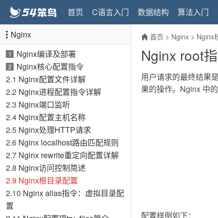
首页
C语言入门
数据结构
算法入门
Nginx
首页
>
Nginx
>
Ngin
Nginx ro
Nginx编译及部署
1
Nginx核心配置指令
2
用户请求的最终结果是
2.1
Nginx配置文件详解
果的操作。Nginx 中
2.2
Nginx进程配置指令详解
2.3
Nginx端口监听
2.4
Nginx配置主机名称
2.5
Nginx处理HTTP请求
2.6
Nginx localhost路由匹配规则
2.7
Nginx rewrite重定向配置详解
2.8
Nginx访问控制简述
2.9
Nginx根目录配置
2.10
Nginx alias指令：虚拟目录配
置
配置样例如下：