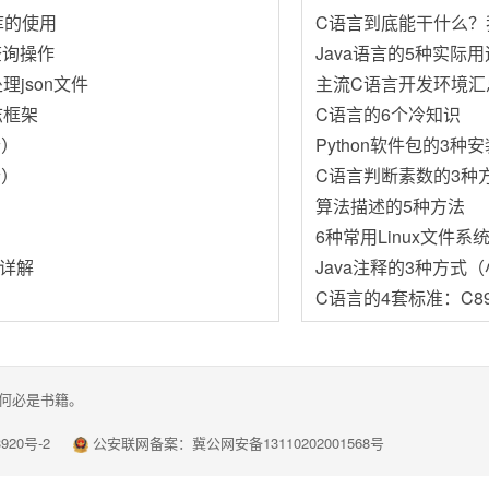
es库的使用
C语言到底能干什么？
查询操作
Java语言的5种实际用
处理json文件
主流C语言开发环境汇总
日志框架
C语言的6个冷知识
个）
Python软件包的3种
个）
C语言判断素数的3种
算法描述的5种方法
6种常用Linux文件系
法详解
Java注释的3种方式
C语言的4套标准：C89
何必是书籍。
920号-2
公安联网备案：
冀公网安备13110202001568号