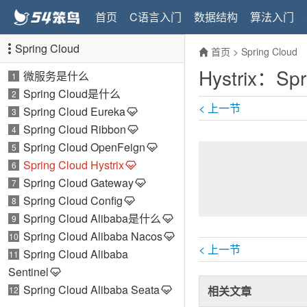
首页
C语言入门
数据结构
算法入门
Spring Cloud
首页
>
Spring Cloud
Hystrix
微服务是什么
1
Spring Cloud是什么
2
< 上一节
Spring Cloud Eureka
3
Spring Cloud Ribbon
4
Spring Cloud OpenFeign
5
Spring Cloud Hystrix
6
Spring Cloud Gateway
7
Spring Cloud Config
8
Spring Cloud Alibaba是什么
9
Spring Cloud Alibaba Nacos
10
< 上一节
Spring Cloud Alibaba
11
Sentinel
Spring Cloud Alibaba Seata
相关文章
12