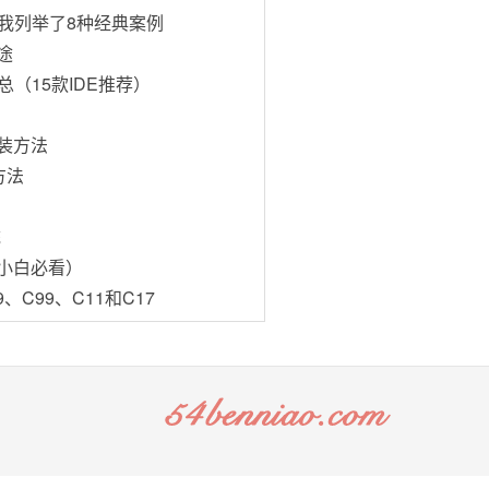
我列举了8种经典案例
途
（15款IDE推荐）
安装方法
方法
统
（小白必看）
、C99、C11和C17