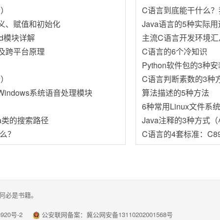
个）
C语言到底能干什么？
义、赋值和初始化
Java语言的5种实际用
ead模块详解
主流C语言开发环境汇总
)以及跨平台原理
C语言的6个冷知识
Python软件包的3种
个）
C语言判断素数的3种
nd：Windows系统语音处理模块
算法描述的5种方法
6种常用Linux文件系
Java类的搜索路径
Java注释的3种方式
么？
C语言的4套标准：C89
何必是书籍。
920号-2
公安联网备案：
冀公网安备13110202001568号