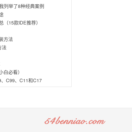
我列举了8种经典案例
途
（15款IDE推荐）
安装方法
方法
统
（小白必看）
、C99、C11和C17