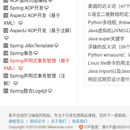
AOP面向切面编程
13
柔弱的近义词（47
Spring AOP开发
14
C语言二维数组的定
AspectJ AOP开发（基于
15
Python多线程_thr
XML）
AspectJ AOP开发（基于注解）
Java虚拟机(JVM
16
Java super关键字
Spring JdbcTemplate
17
浮躁的反义词（39
Spring事务
18
Python winsou
Spring声明式事务管理（基于
19
Linux file命令的用法
XML）
Java import以及
Spring声明式事务管理（注
20
响应式网页设计是什
解）
Spring整合Log4j2
21
新手在线学习编程的网站，专注于分享优质精品课程。您的下一套教程，
编程笔记
版权证书
关于我们
联系我们
|
|
|
Copyright ©2013-2026 54benniao.com
ICP备案：
冀ICP备2022013