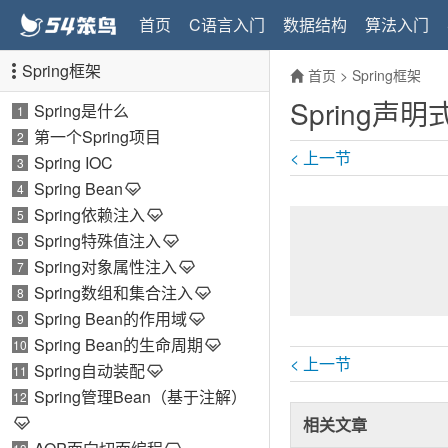
首页
C语言入门
数据结构
算法入门
Spring框架
首页
>
Spring框架
Spring声
Spring是什么
1
第一个Spring项目
2
< 上一节
Spring IOC
3
Spring Bean
4
Spring依赖注入
5
Spring特殊值注入
6
Spring对象属性注入
7
Spring数组和集合注入
8
Spring Bean的作用域
9
Spring Bean的生命周期
10
< 上一节
Spring自动装配
11
Spring管理Bean（基于注解）
12
相关文章