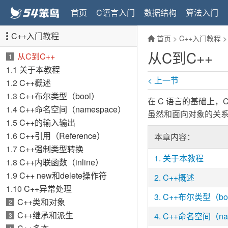
首页
C语言入门
数据结构
算法入门
C++入门教程
首页
>
C++入门教程
从C到C++
从C到C++
1
1.1
关于本教程
< 上一节
1.2
C++概述
1.3
C++布尔类型（bool）
在 C 语言的基础上，C
1.4
C++命名空间（namespace）
虽然和面向对象的关
1.5
C++的输入输出
1.6
C++引用（Reference）
本章内容：
1.7
C++强制类型转换
1.
关于本教程
1.8
C++内联函数（inline）
1.9
C++ new和delete操作符
2.
C++概述
1.10
C++异常处理
3.
C++布尔类型（bo
C++类和对象
2
C++继承和派生
4.
C++命名空间（nam
3