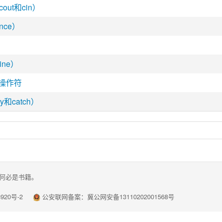
ut和cin）
nce）
ine）
te操作符
y和catch）
何必是书籍。
920号-2
公安联网备案：
冀公网安备13110202001568号