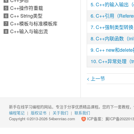
C++多态
4
5.
C++的输入输出（co
C++操作符重载
5
C++ String类型
6.
C++引用（Refere
6
C++模板与标准模板库
7
7.
C++强制类型转换
C++输入与输出流
8
8.
C++内联函数（inl
9.
C++ new和dele
10.
C++异常处理（tr
< 上一节
新手在线学习编程的网站，专注于分享优质精品课程。您的下一套教程，
编程笔记
版权证书
关于我们
联系我们
|
|
|
Copyright ©2013-2026 54benniao.com
ICP备案：
冀ICP备2022013