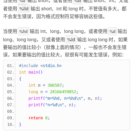
当使用
输出 short，或者使用
输出 short、int，又或
%d
%ld
者使用
%lld
输出 short、int 和 long 时，不管值有多大，都
不会发生错误，因为格式控制符足够容纳这些值。
当使用
输出 int、long、long long，或者使用
输出
%hd
%d
long、long long，又或者使用
%ld
输出 long long 时，如果
要输出的值比较小（就像上面的情况），一般也不会发生错
误，如果要输出的值比较大，就很有可能发生错误，例如：
#include
<stdio.h>
int
main
()
{
int
 m 
=
306587
;
long
 n 
=
28166459852
;
printf
(
"m=%hd, n=%hd
\n
"
,
 m
,
 n
);
printf
(
"n=%d
\n
"
,
 n
);
return
0
;
}