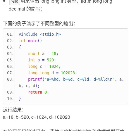
用来输出 long long int 类型，lld 是 long long
%lld
decimal 的简写；
下面的例子演示了不同整型的输出：
#include
<stdio.h>
int
main
()
{
short
 a 
=
18
;
int
 b 
=
520
;
long
 c 
=
1024
;
long
long
 d 
=
102023
;
printf
(
"a=%hd, b=%d, c=%ld, d=%lld
\n
"
,
 a
,
b
,
 c
,
 d
);
return
0
;
}
运行结果：
a=18, b=520, c=1024, d=102023