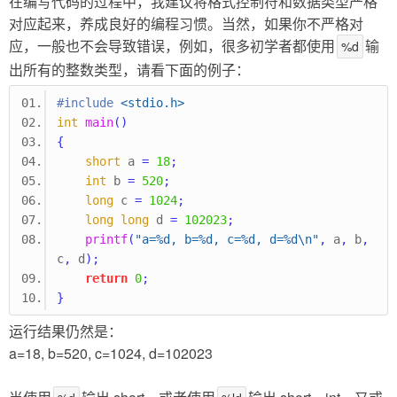
在编写代码的过程中，我建议将格式控制符和数据类型严格
对应起来，养成良好的编程习惯。当然，如果你不严格对
应，一般也不会导致错误，例如，很多初学者都使用
输
%d
出所有的整数类型，请看下面的例子：
#include
<stdio.h>
int
main
()
{
short
 a 
=
18
;
int
 b 
=
520
;
long
 c 
=
1024
;
long
long
 d 
=
102023
;
printf
(
"a=%d, b=%d, c=%d, d=%d
\n
"
,
 a
,
 b
,
c
,
 d
);
return
0
;
}
运行结果仍然是：
a=18, b=520, c=1024, d=102023