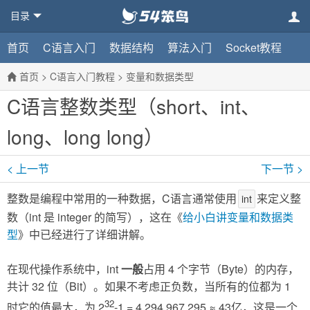
目录
首页
C语言入门
数据结构
算法入门
Socket教程
首页
>
C语言入门教程
>
变量和数据类型
C语言整数类型（short、int、
long、long long）
< 上一节
下一节 >
整数是编程中常用的一种数据，C语言通常使用
来定义整
int
数（int 是 integer 的简写），这在《
给小白讲变量和数据类
型
》中已经进行了详细讲解。
在现代操作系统中，int
一般
占用 4 个字节（Byte）的内存，
共计 32 位（Bit）。如果不考虑正负数，当所有的位都为 1
32
时它的值最大，为 2
-1 = 4,294,967,295 ≈ 43亿，这是一个