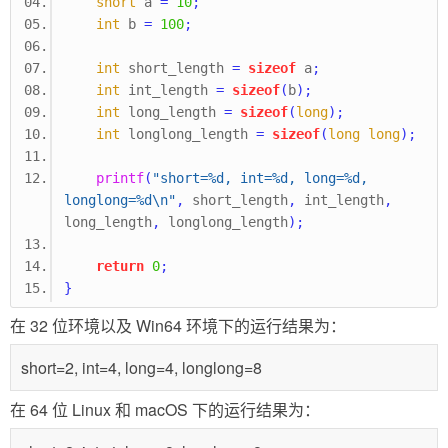
short
 a 
=
10
;
int
 b 
=
100
;
int
 short_length 
=
sizeof
 a
;
int
 int_length 
=
sizeof
(
b
);
int
 long_length 
=
sizeof
(
long
);
int
 longlong_length 
=
sizeof
(
long
long
);
printf
(
"short=%d, int=%d, long=%d, 
longlong=%d
\n
"
,
 short_length
,
 int_length
,
long_length
,
 longlong_length
);
return
0
;
}
在 32 位环境以及 Win64 环境下的运行结果为：
short=2, int=4, long=4, longlong=8
在 64 位 Linux 和 macOS 下的运行结果为：