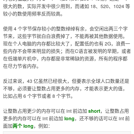
很大的数，实际开发中很少用到，而诸如 18、520、1024 等
较小的数使用频率反而较高。
使用 4 个字节保存较小的整数绰绰有余，会空闲出两三个字
节来，这些字节就白白浪费掉了，不能再被其他数据使用。
现在个人电脑的内存都比较大了，配置低的也有 2G，浪费一
些内存不会带来明显的损失；而在C语言被发明的早期，或者
在低端单片机中，内存都是非常稀缺的资源，所有的程序都
在尽力节省内存。
反过来说，43 亿虽然已经很大，但要表示全球人口数量还是
不够，必须要让整数占用更多的内存，才能表示更大的值，
比如占用 6 个字节或者 8 个字节。
让整数占用更少的内存可以在 int 前边加
short
，让整数占用
更多的内存可以在 int 前边加
long
，还不够的话可以在 int 前
面加
两个 long
，例如：