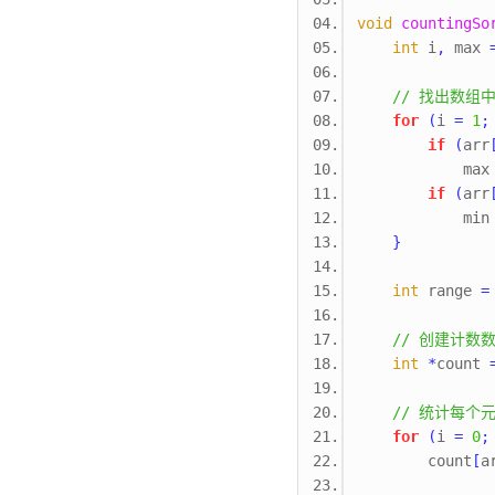
void
countingSo
int
 i
,
 max 
// 找出数组
for
(
i 
=
1
;
if
(
arr
            ma
if
(
arr
            mi
}
int
 range 
=
// 创建计数
int
*
count 
// 统计每个
for
(
i 
=
0
;
        count
[
a