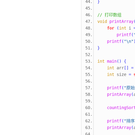
}
// 打印数组
void
printArray
for
(
int
 i 
printf
(
printf
(
"
\n
"
}
int
main
()
{
int
 arr
[]
=
int
 size 
=
printf
(
"原始
printArray
(
countingSor
printf
(
"排序
printArray
(