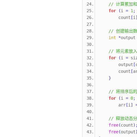
// 计算累加
for
(
i 
=
1
;
        count
[
i
// 创建输出
int
*
output
// 将元素放
for
(
i 
=
 si
        output
[
        count
[
a
}
// 将排序后
for
(
i 
=
0
;
        arr
[
i
]
// 释放动态
free
(
count
)
free
(
output