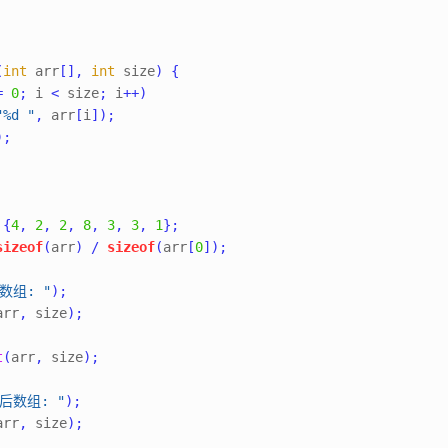
(
int
 arr
[],
int
 size
)
{
=
0
;
 i 
<
 size
;
 i
++)
"%d "
,
 arr
[
i
]);
);
{
4
,
2
,
2
,
8
,
3
,
3
,
1
}
;
sizeof
(
arr
)
/
sizeof
(
arr
[
0
]);
数组: "
);
arr
,
 size
);
t
(
arr
,
 size
);
后数组: "
);
arr
,
 size
);