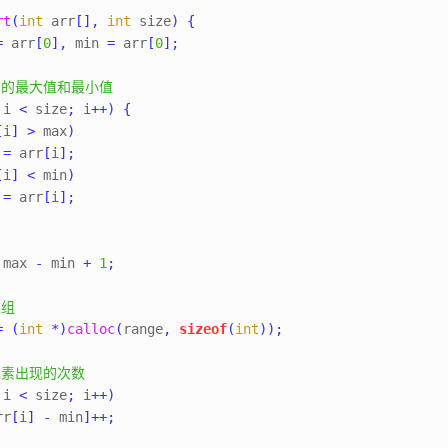
rt
(
int
 arr
[],
int
 size
)
{
=
 arr
[
0
],
 min 
=
 arr
[
0
];
中的最大值和最小值
 i 
<
 size
;
 i
++)
{
[
i
]
>
 max
)
x 
=
 arr
[
i
];
[
i
]
<
 min
)
n 
=
 arr
[
i
];
 max 
-
 min 
+
1
;
数组
=
(
int
*)
calloc
(
range
,
sizeof
(
int
));
元素出现的次数
 i 
<
 size
;
 i
++)
rr
[
i
]
-
 min
]++;