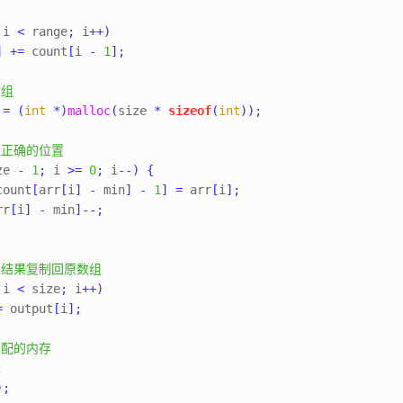
和
 i 
<
 range
;
 i
++)
]
+=
 count
[
i 
-
1
];
数组
 
=
(
int
*)
malloc
(
size 
*
sizeof
(
int
));
入正确的位置
ze 
-
1
;
 i 
>=
0
;
 i
--)
{
count
[
arr
[
i
]
-
 min
]
-
1
]
=
 arr
[
i
];
rr
[
i
]
-
 min
]--;
的结果复制回原数组
 i 
<
 size
;
 i
++)
=
 output
[
i
];
分配的内存
;
);