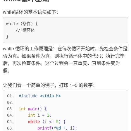
while循环的基本语法如下：
while (条件) {

    // 循环体

}
while 循环的工作原理是：在每次循环开始时，先检查条件是
否为真。如果条件为真，则执行循环体中的代码；执行完毕
后，再次检查条件。这个过程会一直重复，直到条件变为
假。
让我们看一个简单的例子，打印 1~5 的数字：
#include
<stdio.h>
int
main
()
{
int
 i 
=
1
;
while
(
i 
<=
5
)
{
printf
(
"%d "
,
 i
);