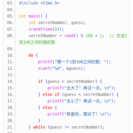
#include
<time.h>
int
main
()
{
int
 secretNumber
,
 guess
;
srand
(
time
(
0
));
    secretNumber 
=
rand
()
%
100
+
1
;
// 生成1
到100之间的随机数
do
{
printf
(
"猜一个1到100之间的数："
);
scanf
(
"%d"
,
&
guess
);
if
(
guess 
>
 secretNumber
)
{
printf
(
"太大了！再试一次。
\n
"
);
}
else
if
(
guess 
<
 secretNumber
)
{
printf
(
"太小了！再试一次。
\n
"
);
}
else
{
printf
(
"恭喜你，猜对了！
\n
"
);
}
}
while
(
guess 
!=
 secretNumber
);