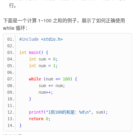
行。
下面是一个计算 1~100 之和的例子，展示了如何正确使用
while 循环：
#include
<stdio.h>
int
main
()
{
int
 sum 
=
0
;
int
 num 
=
1
;
while
(
num 
<=
100
)
{
        sum 
+=
 num
;
        num
++;
}
printf
(
"1到100的和是：%d
\n
"
,
 sum
);
return
0
;
}