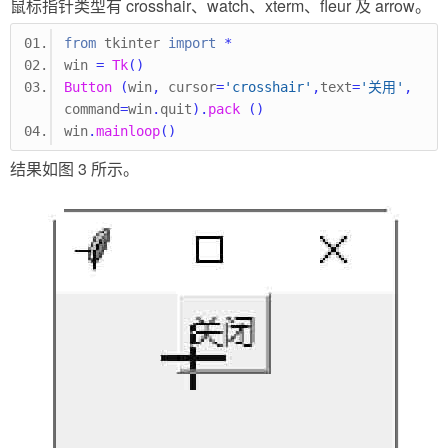
鼠标指针类型有 crosshair、watch、xterm、fleur 及 arrow。
from
 tkinter 
import
*
win 
=
Tk
()
Button
(
win
,
 cursor
=
'crosshair'
,
text
=
'关用'
,
command
=
win
.
quit
).
pack
()
win
.
mainloop
()
结果如图 3 所示。