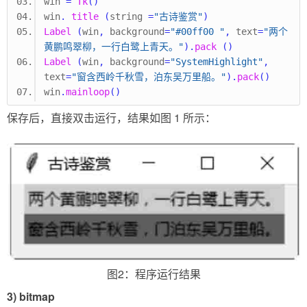
win 
=
Tk
()
win
.
title
(
string 
=
"古诗鉴赏"
)
Label
(
win
,
 background
=
"#00ff00 "
,
 text
=
"两个
黄鹏鸣翠柳，一行白鹭上青天。"
).
pack
()
Label
(
win
,
 background
=
"SystemHighlight"
,
text
=
"窗含西岭千秋雪，泊东吴万里船。"
).
pack
()
win
.
mainloop
()
保存后，直接双击运行，结果如图 1 所示：
图2：程序运行结果
3) bitmap