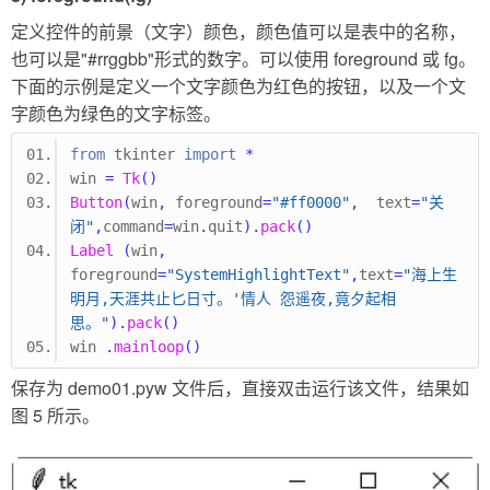
定义控件的前景（文字）颜色，颜色值可以是表中的名称，
也可以是"#rrggbb"形式的数字。可以使用 foreground 或 fg。
下面的示例是定义一个文字颜色为红色的按钮，以及一个文
字颜色为绿色的文字标签。
from
 tkinter 
import
*
win 
=
Tk
()
Button
(
win
,
 foreground
=
"#ff0000"
,
  text
=
"关
闭"
,
command
=
win
.
quit
).
pack
()
Label
(
win
,
foreground
=
"SystemHighlightText"
,
text
=
"海上生
明月,天涯共止匕日寸。'情人 怨遥夜,竟夕起相
思。"
).
pack
()
win 
.
mainloop
()
保存为 demo01.pyw 文件后，直接双击运行该文件，结果如
图 5 所示。