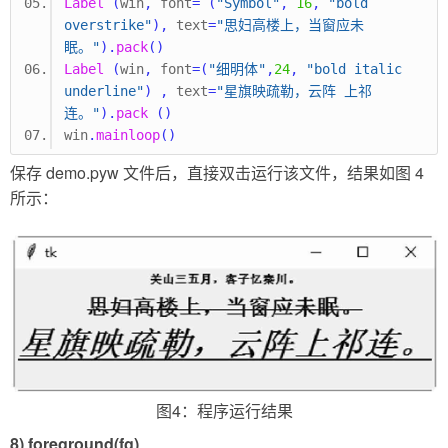
Label
(
win
,
 font
=
(
"Symbol"
,
16
,
"bold 
overstrike"
),
 text
=
"思妇高楼上，当窗应未
眠。"
).
pack
()
Label
(
win
,
 font
=(
"细明体"
,
24
,
"bold italic 
underline"
)
,
 text
=
"星旗映疏勒，云阵 上祁
连。"
).
pack
()
win
.
mainloop
()
保存 demo.pyw 文件后，直接双击运行该文件，结果如图 4
所示：
图4：程序运行结果
8) foreground(fg)